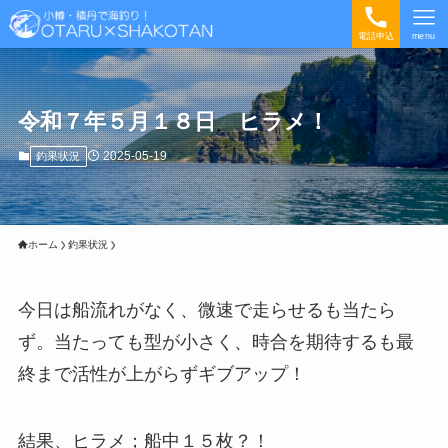
電話申込
menu
令和７年５月１８日 ヒラメ！
2025-05-19
釣果状況
ホーム
釣果状況
今日は船流れがなく、微速で走らせるも当たら
ず。当たっても型が小さく、時合を期待するも最
終まで活性が上がらずギブアップ！
結果、ヒラメ；船中１５枚？！