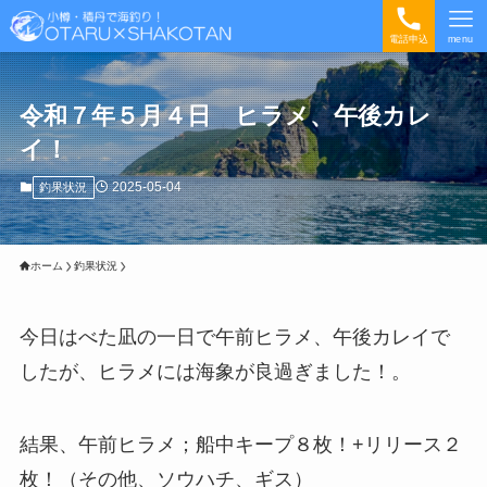
電話申込
menu
令和７年５月４日 ヒラメ、午後カレ
イ！
2025-05-04
釣果状況
ホーム
釣果状況
今日はべた凪の一日で午前ヒラメ、午後カレイで
したが、ヒラメには海象が良過ぎました！。
結果、午前ヒラメ；船中キープ８枚！+リリース２
枚！（その他、ソウハチ、ギス）