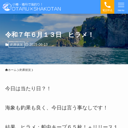
電話申込
menu
令和７年６月１３日 ヒラメ！
2025-06-13
釣果状況
ホーム
釣果状況
今日は当たり日？！
海象も釣果も良く、今日は言う事なしです！
結果、ヒラメ；船中キープ６５枚！＋リリース１