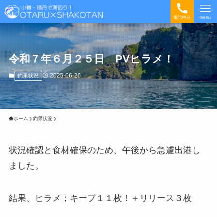
電話申込
menu
令和７年６月２５日 PVヒラメ！
2025-06-26
釣果状況
ホーム
釣果状況
状況確認と食材確保のため、午後から急遽出港し
ました。
結果、ヒラメ；キープ１１枚！＋リリース３枚