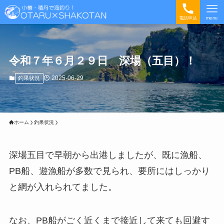
電話申込
menu
令和７年６月２９日 深場（五目）！
2025-06-29
釣果状況
ホーム
釣果状況
深場五目で早朝から出港しましたが、既に漁船、
PB船、遊漁船が多数で見られ、要所にはしっかり
と網が入れられてました。
なお、PB船がごく近くまで接近して来ても回避す