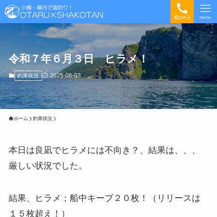
電話申込
menu
令和７年６月３日 ヒラメ！
2025-06-03
釣果状況
ホーム
釣果状況
本日は良凪でヒラメには不向き？、結果は、、、
厳しい状況でした。
結果、ヒラメ；船中キープ２０枚！（リリースは
１５枚超え！）