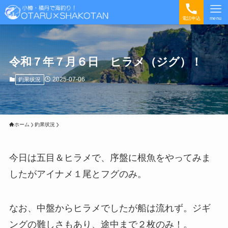
電話申込
menu
令和７年７月６日 ヒラメ（ジグ）！
2025-07-06
釣果状況
ホーム
釣果状況
今日は五目＆ヒラメで、序盤に根魚をやってみま
したがアイナメ１尾とフグのみ。
なお、中盤からヒラメでしたが船は流れず。ジギ
ングの難しさもあり、途中まで２枚のみ！。