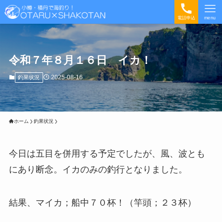
電話申込
menu
令和７年８月１６日 イカ！
2025-08-16
釣果状況
ホーム
釣果状況
今日は五目を併用する予定でしたが、風、波とも
にあり断念。イカのみの釣行となりました。
結果、マイカ；船中７０杯！（竿頭；２３杯）