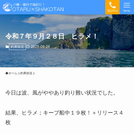
電話申込
menu
令和７年９月２８日 ヒラメ！
2025-09-28
釣果状況
ホーム
釣果状況
今日は波、風がややあり釣り難い状況でした。
結果、ヒラメ；キープ船中１９枚！＋リリース４
枚