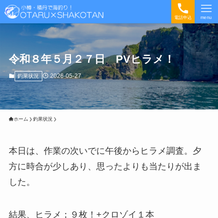
電話申込
menu
令和８年５月２７日 PVヒラメ！
2026-05-27
釣果状況
ホーム
釣果状況
本日は、作業の次いでに午後からヒラメ調査。夕
方に時合が少しあり、思ったよりも当たりが出ま
した。
結果、ヒラメ；９枚！+クロゾイ１本