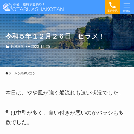
電話申込
menu
令和５年１２月２６日 ヒラメ！
2023-12-25
釣果状況
ホーム
釣果状況
本日は、やや風が強く船流れも速い状況でした。
型は中型が多く、食い付きが悪いのかバラシも多
数でした。