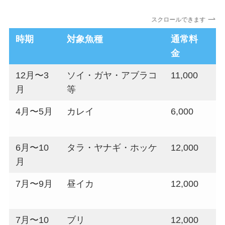
スクロールできます
時期
対象魚種
通常料
金
12月〜3
ソイ・ガヤ・アブラコ
11,000
1
月
等
(
4月〜5月
カレイ
6,000
6月〜10
タラ・ヤナギ・ホッケ
12,000
1
月
(
7月〜9月
昼イカ
12,000
1
(
7月〜10
ブリ
12,000