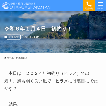
電話申込
menu
令和６年１月４日 初釣り！
2024-01-04
釣果状況
ホーム
釣果状況
本日は、２０２４年初釣り（ヒラメ）で出
港！。風も弱く良い凪で、ヒラメには裏目にでた
かな？
結果、